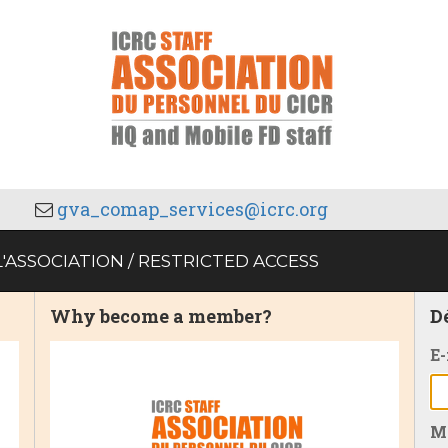
gva_comap_services@icrc.org
'ASSOCIATION / RESTRICTED ACCESS
Why become a member?
D
E-
Mo